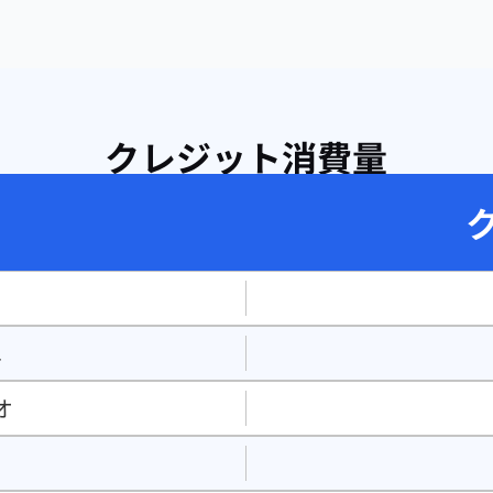
クレジット消費量
へ
オ