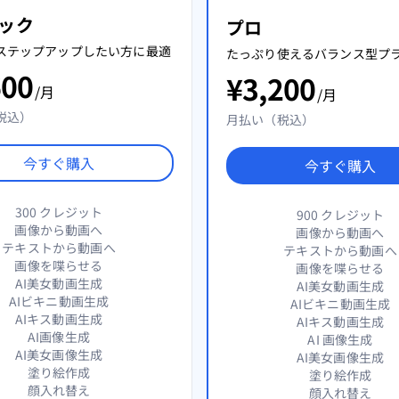
ック
プロ
ステップアップしたい方に最適
たっぷり使えるバランス型プ
600
¥
3,200
/月
/月
税込）
月払い（税込）
今すぐ購入
今すぐ購入
300 クレジット
900 クレジット
画像から動画へ
画像から動画へ
テキストから動画へ
テキストから動画へ
画像を喋らせる
画像を喋らせる
AI美女動画生成
AI美女動画生成
AIビキニ動画生成
AIビキニ動画生成
AIキス動画生成
AIキス動画生成
AI画像生成
AI 画像生成
AI美女画像生成
AI美女画像生成
塗り絵作成
塗り絵作成
顔入れ替え
顔入れ替え