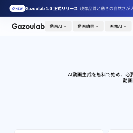
Gazoulab 1.0 正式リリース
映像品質と動きの自然さが
NEW
動画AI
動画効果
画像AI
AI動画生成を無料で始め、必
動画