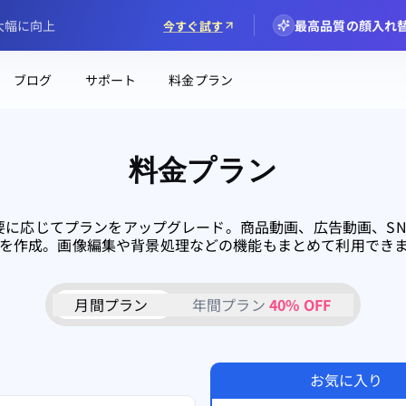
大幅に向上
最高品質の顔入れ替え
今すぐ試す
ブログ
サポート
料金プラン
料金プラン
要に応じてプランをアップグレード。商品動画、広告動画、SN
を作成。画像編集や背景処理などの機能もまとめて利用でき
月間プラン
年間プラン
40% OFF
お気に入り