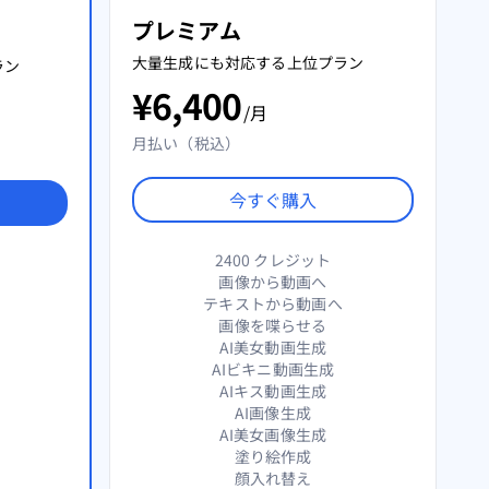
プレミアム
大量生成にも対応する上位プラン
ラン
¥
6,400
/月
月払い（税込）
今すぐ購入
2400 クレジット
画像から動画へ
テキストから動画へ
画像を喋らせる
AI美女動画生成
AIビキニ動画生成
AIキス動画生成
AI画像生成
AI美女画像生成
塗り絵作成
顔入れ替え