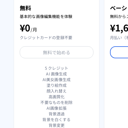
無料
ベーシ
基本的な画像編集機能を体験
無料から
¥
0
¥
1,
/月
クレジットカードの登録不要
月払い（
無料で始める
5 クレジット
AI 画像生成
AI美女画像生成
塗り絵作成
顔入れ替え
高画質化
不要なものを削除
AI画像拡張
背景透過
背景を白くする
背景変更