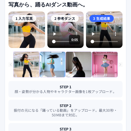
写真から、踊るAIダンス動画へ。
1 入力写真
2 参考ダンス
3 生成結果
0:05
STEP 1
顔・姿勢が分かる人物やキャラクター画像を1枚アップロード。
STEP 2
振付の元になる「踊っている動画」をアップロード。最大30秒・
50MBまで対応。
STEP 3