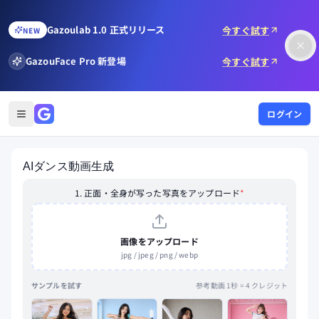
Gazoulab 1.0 正式リリース
今すぐ試す
NEW
GazouFace Pro 新登場
今すぐ試す
ログイン
AIダンス動画生成
1. 正面・全身が写った写真をアップロード
*
画像をアップロード
jpg / jpeg / png / webp
サンプルを試す
参考動画 1秒 = 4 クレジット