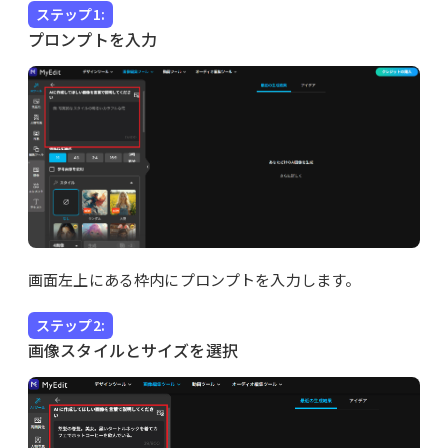
ステップ1:
プロンプトを入力
画面左上にある枠内にプロンプトを入力します。
ステップ2:
画像スタイルとサイズを選択