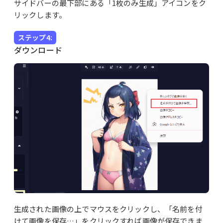
サイドバーの最下部にある「1枚のみ生成」アイコンをク
リックします。
ステップ4:
ダウンロード
生成された画像の上でマウスをクリックし、「名前を付
けて画像を保存…」をクリックすれば画像が保存できま