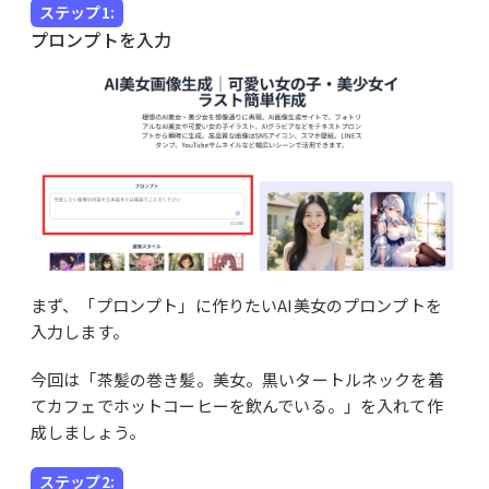
ステップ1:
プロンプトを入力
まず、「プロンプト」に作りたいAI美女のプロンプトを
入力します。
今回は「茶髪の巻き髪。美女。黒いタートルネックを着
てカフェでホットコーヒーを飲んでいる。」を入れて作
成しましょう。
ステップ2: