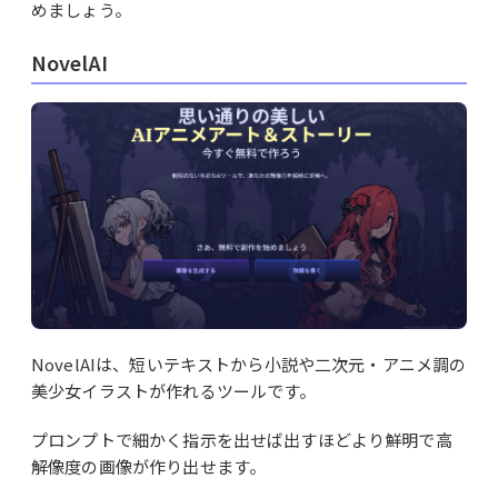
めましょう。
NovelAI
NovelAIは、短いテキストから小説や二次元・アニメ調の
美少女イラストが作れるツールです。
プロンプトで細かく指示を出せば出すほどより鮮明で高
解像度の画像が作り出せます。