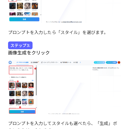
プロンプトを入力したら「スタイル」を選びます。
ステップ3:
画像生成をクリック
プロンプトを入力してスタイルも選べたら、「生成」ボ