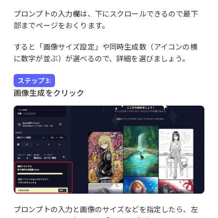
プロンプトの入力欄は、下にスクロールできるので最下
部までページをおくります。
すると「画像サイズ設定」や同時生成数（アイコンの横
に数字が並ぶ）が選べるので、詳細を選びましょう。
ステップ3:
画像生成をクリック
プロンプトの入力と画像のサイズなどを指定したら、左