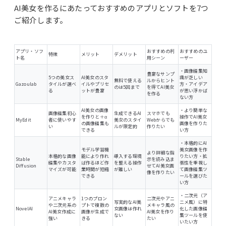
AI美女を作るにあたっておすすめのアプリとソフトを7つ
ご紹介します。
アプリ・ソフ
おすすめの利
おすすめのユ
特徴
メリット
デメリット
ト名
用シーン
ーザー
・画像編集知
豊富なサンプ
5つの美女ス
AI美女のスタ
識が乏しい
無料で使える
ルからヒント
Gazoulab
タイルが選べ
イルやプリセ
方・アイデア
のは5回まで
を得てAI美女
る
ットが豊富
が思い浮かば
を作る
ない方
AI美女の画像
・より簡単な
画像編集初心
生成できるAI
スマホでも
を作りと＋α
操作でAI美女
MyEdit
者に使いやす
美女のスタイ
Webからでも
の画像編集も
画像を作りた
い
ルが限定的
作りたい
できる
い方
・本格的にAI
モデル学習機
美女画像を作
より詳細な指
本格的な画像
能により作れ
導入する環境
りたい方・拡
Stable
示を読み込ま
編集やカスタ
ば作るほど作
を整える操作
張性を重視し
Diffusion
せてAI美女画
マイズが可能
業時間が短縮
が難しい
て画像編集ツ
像を作りたい
できる
ールを選びた
い方
・二次元（ア
アニメキャラ
1つのプロン
二次元やアニ
写実的なAI美
ニメ風）に特
や二次元系の
プトで複数の
メキャラ風の
NovelAI
女画像は作れ
化した画像編
AI美女作成に
画像が生成で
AI美女を作り
ない
集ツールを使
強い
きる
たい
いたい方