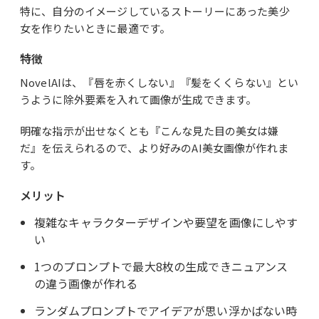
特に、自分のイメージしているストーリーにあった美少
女を作りたいときに最適です。
特徴
NovelAIは、『唇を赤くしない』『髪をくくらない』とい
うように除外要素を入れて画像が生成できます。
明確な指示が出せなくとも『こんな見た目の美女は嫌
だ』を伝えられるので、より好みのAI美女画像が作れま
す。
メリット
複雑なキャラクターデザインや要望を画像にしやす
い
1つのプロンプトで最大8枚の生成できニュアンス
の違う画像が作れる
ランダムプロンプトでアイデアが思い浮かばない時