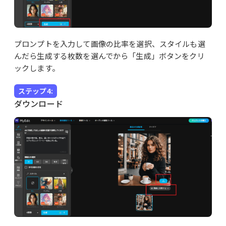
プロンプトを入力して画像の比率を選択、スタイルも選
んだら生成する枚数を選んでから「生成」ボタンをクリ
ックします。
ステップ4:
ダウンロード