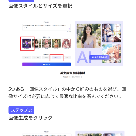
画像スタイルとサイズを選択
5つある「画像スタイル」の中から好みのものを選び、画
像サイズは必要に応じて最適な比率を選んでください。
ステップ3:
画像生成をクリック