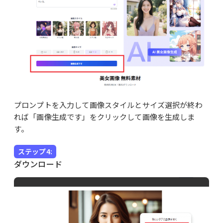
プロンプトを入力して画像スタイルとサイズ選択が終わ
れば「画像生成です」をクリックして画像を生成しま
す。
ステップ4:
ダウンロード