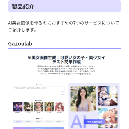
製品紹介
AI美女画像を作るのにおすすめの7つのサービスについて
ご紹介します。
Gazoulab